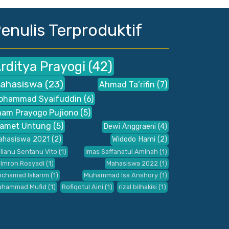
enulis Terproduktif
rditya Prayogi
(42)
ahasiswa
(23)
Ahmad Ta’rifin
(7)
ohammad Syaifuddin
(6)
mam Prayogo Pujiono
(5)
lamet Untung
(5)
Dewi Anggraeni
(4)
ahasiswa 2021
(2)
Widodo Hami
(2)
ilianu Sentanu Vito
(1)
Imas Saffanatul Aminah
(1)
 Imron Rosyadi
(1)
Mahasiswa 2022
(1)
chamad Iskarim
(1)
Muhammad Isa Anshory
(1)
uhammad Mufid
(1)
Rofiqotul Aini
(1)
rizal bilhakiki
(1)