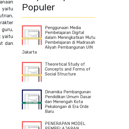
sanaan
Populer
 yaitu
trian,
rakter
Penggunaan Media
 guru,
Pembelajaran Digital
 yaitu
dalam Meningkatkan Mutu
Pembelajaran di Madrasah
at dan
Aliyah Pembangunan UIN
Jakarta
Theoretical Study of
Concepts and Forms of
Social Structure
Dinamika Pembangunan
Pendidikan Umum Dasar
dan Menengah Kota
Pekalongan di Era Orde
Baru
PENERAPAN MODEL
PEMBELAJARAN