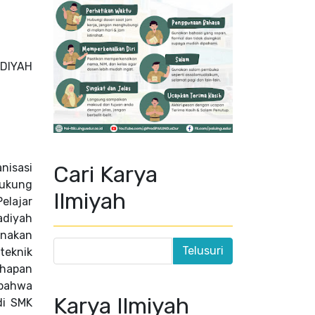
DIYAH
Cari Karya
nisasi
dukung
Ilmiyah
elajar
adiyah
unakan
teknik
ahapan
n bahwa
Karya Ilmiyah
di SMK