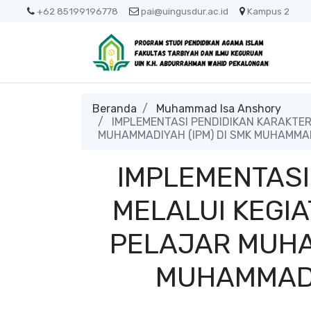
+62 85199196778
pai@uingusdur.ac.id
Kampus 2
Beranda
Muhammad Isa Anshory
IMPLEMENTASI PENDIDIKAN KARAKTER
MUHAMMADIYAH (IPM) DI SMK MUHAMM
IMPLEMENTASI
MELALUI KEGIA
PELAJAR MUHA
MUHAMMAD