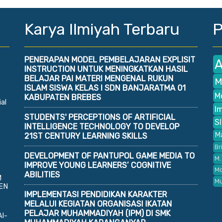
Karya Ilmiyah Terbaru
P
PENERAPAN MODEL PEMBELAJARAN EXPLISIT
A
INSTRUCTION UNTUK MENINGKATKAN HASIL
BELAJAR PAI MATERI MENGENAL RUKUN
M
ISLAM SISWA KELAS I SDN BANJARATMA 01
M
KABUPATEN BREBES
al
I
STUDENTS' PERCEPTIONS OF ARTIFICIAL
S
INTELLIGENCE TECHNOLOGY TO DEVELOP
M
21ST CENTURY LEARNING SKILLS
Br
DEVELOPMENT OF PANTUPOL GAME MEDIA TO
M.
IMPROVE YOUNG LEARNERS’ COGNITIVE
Mo
ABILITIES
M
M
EN
IMPLEMENTASI PENDIDIKAN KARAKTER
MELALUI KEGIATAN ORGANISASI IKATAN
PELAJAR MUHAMMADIYAH (IPM) DI SMK
Al-